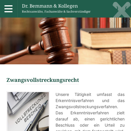
Dr. Bemmann & Kollegen
Rechtsanwälte, Fachanwälte & Sachverständiger
Skip
to
content
Zwangsvollstreckungsrecht
Unsere Tätigkeit umfasst das
Erkenntnisverfahren und das
Zwangs­voll­streckungs­verfahren.
Das Erkenntnis­verfahren zielt
darauf ab, einen gerichtlichen
Beschluss oder ein Urteil zu